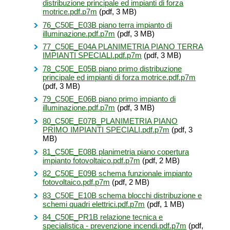
distribuzione principale ed impianti di forza
motrice.pdf.p7m
(pdf, 3 MB)
76_C50E_E03B piano terra impianto di
illuminazione.pdf.p7m
(pdf, 3 MB)
77_C50E_E04A PLANIMETRIA PIANO TERRA
IMPIANTI SPECIALI.pdf.p7m
(pdf, 3 MB)
78_C50E_E05B piano primo distribuzione
principale ed impianti di forza motrice.pdf.p7m
(pdf, 3 MB)
79_C50E_E06B piano primo impianto di
illuminazione.pdf.p7m
(pdf, 3 MB)
80_C50E_E07B_PLANIMETRIA PIANO
PRIMO IMPIANTI SPECIALI.pdf.p7m
(pdf, 3
MB)
81_C50E_E08B planimetria piano copertura
impianto fotovoltaico.pdf.p7m
(pdf, 2 MB)
82_C50E_E09B schema funzionale impianto
fotovoltaico.pdf.p7m
(pdf, 2 MB)
83_C50E_E10B schema blocchi distribuzione e
schemi quadri elettrici.pdf.p7m
(pdf, 1 MB)
84_C50E_PR1B relazione tecnica e
specialistica - prevenzione incendi.pdf.p7m
(pdf,