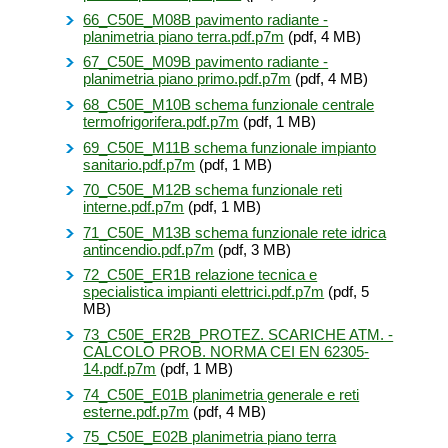
66_C50E_M08B pavimento radiante -
planimetria piano terra.pdf.p7m
(pdf, 4 MB)
67_C50E_M09B pavimento radiante -
planimetria piano primo.pdf.p7m
(pdf, 4 MB)
68_C50E_M10B schema funzionale centrale
termofrigorifera.pdf.p7m
(pdf, 1 MB)
69_C50E_M11B schema funzionale impianto
sanitario.pdf.p7m
(pdf, 1 MB)
70_C50E_M12B schema funzionale reti
interne.pdf.p7m
(pdf, 1 MB)
71_C50E_M13B schema funzionale rete idrica
antincendio.pdf.p7m
(pdf, 3 MB)
72_C50E_ER1B relazione tecnica e
specialistica impianti elettrici.pdf.p7m
(pdf, 5
MB)
73_C50E_ER2B_PROTEZ. SCARICHE ATM. -
CALCOLO PROB. NORMA CEI EN 62305-
14.pdf.p7m
(pdf, 1 MB)
74_C50E_E01B planimetria generale e reti
esterne.pdf.p7m
(pdf, 4 MB)
75_C50E_E02B planimetria piano terra