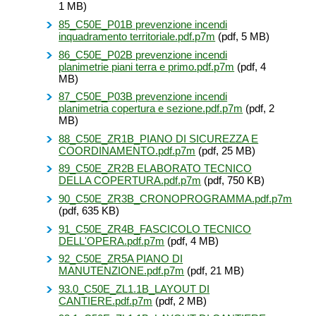
1 MB)
85_C50E_P01B prevenzione incendi
inquadramento territoriale.pdf.p7m
(pdf, 5 MB)
86_C50E_P02B prevenzione incendi
planimetrie piani terra e primo.pdf.p7m
(pdf, 4
MB)
87_C50E_P03B prevenzione incendi
planimetria copertura e sezione.pdf.p7m
(pdf, 2
MB)
88_C50E_ZR1B_PIANO DI SICUREZZA E
COORDINAMENTO.pdf.p7m
(pdf, 25 MB)
89_C50E_ZR2B ELABORATO TECNICO
DELLA COPERTURA.pdf.p7m
(pdf, 750 KB)
90_C50E_ZR3B_CRONOPROGRAMMA.pdf.p7m
(pdf, 635 KB)
91_C50E_ZR4B_FASCICOLO TECNICO
DELL'OPERA.pdf.p7m
(pdf, 4 MB)
92_C50E_ZR5A PIANO DI
MANUTENZIONE.pdf.p7m
(pdf, 21 MB)
93.0_C50E_ZL1.1B_LAYOUT DI
CANTIERE.pdf.p7m
(pdf, 2 MB)