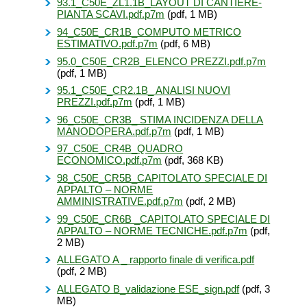
93.1_C50E_ZL1.1B_LAYOUT DI CANTIERE-
PIANTA SCAVI.pdf.p7m
(pdf, 1 MB)
94_C50E_CR1B_COMPUTO METRICO
ESTIMATIVO.pdf.p7m
(pdf, 6 MB)
95.0_C50E_CR2B_ELENCO PREZZI.pdf.p7m
(pdf, 1 MB)
95.1_C50E_CR2.1B_ ANALISI NUOVI
PREZZI.pdf.p7m
(pdf, 1 MB)
96_C50E_CR3B_ STIMA INCIDENZA DELLA
MANODOPERA.pdf.p7m
(pdf, 1 MB)
97_C50E_CR4B_QUADRO
ECONOMICO.pdf.p7m
(pdf, 368 KB)
98_C50E_CR5B_CAPITOLATO SPECIALE DI
APPALTO – NORME
AMMINISTRATIVE.pdf.p7m
(pdf, 2 MB)
99_C50E_CR6B _CAPITOLATO SPECIALE DI
APPALTO – NORME TECNICHE.pdf.p7m
(pdf,
2 MB)
ALLEGATO A _ rapporto finale di verifica.pdf
(pdf, 2 MB)
ALLEGATO B_validazione ESE_sign.pdf
(pdf, 3
MB)