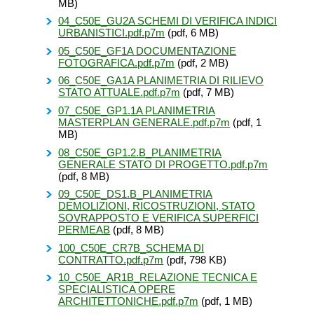
MB)
04_C50E_GU2A SCHEMI DI VERIFICA INDICI
URBANISTICI.pdf.p7m
(pdf, 6 MB)
05_C50E_GF1A DOCUMENTAZIONE
FOTOGRAFICA.pdf.p7m
(pdf, 2 MB)
06_C50E_GA1A PLANIMETRIA DI RILIEVO
STATO ATTUALE.pdf.p7m
(pdf, 7 MB)
07_C50E_GP1.1A PLANIMETRIA
MASTERPLAN GENERALE.pdf.p7m
(pdf, 1
MB)
08_C50E_GP1.2.B_PLANIMETRIA
GENERALE STATO DI PROGETTO.pdf.p7m
(pdf, 8 MB)
09_C50E_DS1.B_PLANIMETRIA
DEMOLIZIONI, RICOSTRUZIONI, STATO
SOVRAPPOSTO E VERIFICA SUPERFICI
PERMEAB
(pdf, 8 MB)
100_C50E_CR7B_SCHEMA DI
CONTRATTO.pdf.p7m
(pdf, 798 KB)
10_C50E_AR1B_RELAZIONE TECNICA E
SPECIALISTICA OPERE
ARCHITETTONICHE.pdf.p7m
(pdf, 1 MB)