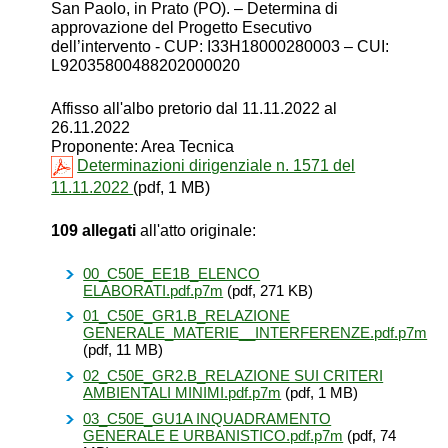
San Paolo, in Prato (PO). – Determina di
approvazione del Progetto Esecutivo
dell’intervento - CUP: I33H18000280003 – CUI:
L92035800488202000020
Affisso all'albo pretorio dal 11.11.2022 al
26.11.2022
Proponente: Area Tecnica
Determinazioni dirigenziale n. 1571 del
11.11.2022
(pdf, 1 MB)
109 allegati
all'atto originale:
00_C50E_EE1B_ELENCO
ELABORATI.pdf.p7m
(pdf, 271 KB)
01_C50E_GR1.B_RELAZIONE
GENERALE_MATERIE__INTERFERENZE.pdf.p7m
(pdf, 11 MB)
02_C50E_GR2.B_RELAZIONE SUI CRITERI
AMBIENTALI MINIMI.pdf.p7m
(pdf, 1 MB)
03_C50E_GU1A INQUADRAMENTO
GENERALE E URBANISTICO.pdf.p7m
(pdf, 74