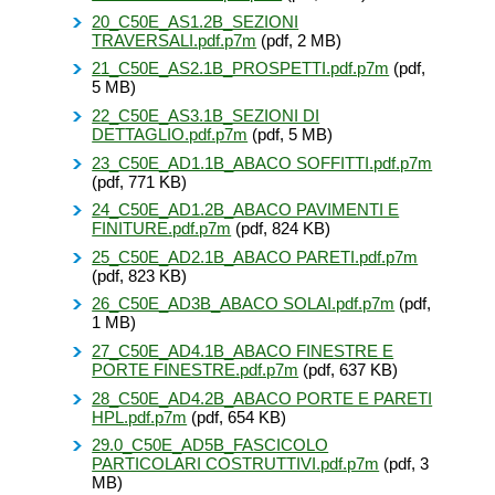
20_C50E_AS1.2B_SEZIONI
TRAVERSALI.pdf.p7m
(pdf, 2 MB)
21_C50E_AS2.1B_PROSPETTI.pdf.p7m
(pdf,
5 MB)
22_C50E_AS3.1B_SEZIONI DI
DETTAGLIO.pdf.p7m
(pdf, 5 MB)
23_C50E_AD1.1B_ABACO SOFFITTI.pdf.p7m
(pdf, 771 KB)
24_C50E_AD1.2B_ABACO PAVIMENTI E
FINITURE.pdf.p7m
(pdf, 824 KB)
25_C50E_AD2.1B_ABACO PARETI.pdf.p7m
(pdf, 823 KB)
26_C50E_AD3B_ABACO SOLAI.pdf.p7m
(pdf,
1 MB)
27_C50E_AD4.1B_ABACO FINESTRE E
PORTE FINESTRE.pdf.p7m
(pdf, 637 KB)
28_C50E_AD4.2B_ABACO PORTE E PARETI
HPL.pdf.p7m
(pdf, 654 KB)
29.0_C50E_AD5B_FASCICOLO
PARTICOLARI COSTRUTTIVI.pdf.p7m
(pdf, 3
MB)